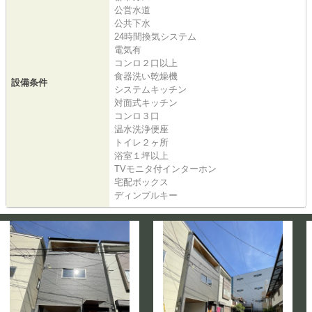
公営水道
公共下水
24時間換気システム
電気有
コンロ２口以上
食器洗い乾燥機
設備条件
システムキッチン
対面式キッチン
コンロ３口
温水洗浄便座
トイレ２ヶ所
浴室１坪以上
TVモニタ付インターホン
宅配ボックス
ディンプルキー