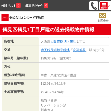
0
0
検討リスト
最近見た物件
お問合せ
鶴見区鶴見1丁目戸建の過去掲載物件情報
所在地
大阪府
大阪市鶴見区
鶴見
１丁目
交通
地下鉄長堀鶴見緑地
「
今福鶴見
」駅 徒歩9分
築年月（築年数）
1992年 9月（築33年）
方位
-
種別/構造/階建
中古一戸建/鉄骨造/3階建
建物面積/坪数
112.91㎡/34.15坪
土地面積/坪数
49.41㎡/14.94坪
陽当り良好
リノベーション済
都市ガス