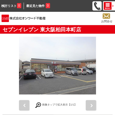
0
0
検討リスト
最近見た物件
お問合せ
セブンイレブン 東大阪柏田本町店
前
次
画像タップで拡大表示【
1
/1】