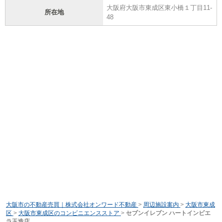
大阪府大阪市東成区東小橋１丁目11-
所在地
48
大阪市の不動産売買｜株式会社オンワード不動産
>
周辺施設案内
>
大阪市東成
区
>
大阪市東成区のコンビニエンスストア
>
セブンイレブン ハートインビエ
ラ玉造店