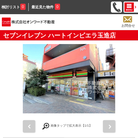
0
0
検討リスト
最近見た物件
お問合せ
セブンイレブン ハートインビエラ玉造店
前
次
画像タップで拡大表示【
1
/1】